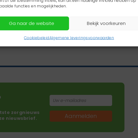
eft of uw toestemming intrekt, kan dit een nadelige invloed hebben op
paalde functies en mogelijkheden.
Ga naar de website
Bekijk voorkeuren
Cookiebeleid
Algemene leveringsvoorwaarden
?
atste zorgnieuws
Aanmelden
nze nieuwsbrief.