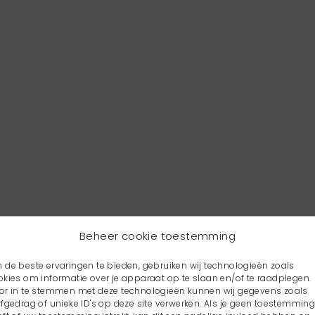
Beheer cookie toestemming
 de beste ervaringen te bieden, gebruiken wij technologieën zoals
okies om informatie over je apparaat op te slaan en/of te raadplegen.
or in te stemmen met deze technologieën kunnen wij gegevens zoals
rfgedrag of unieke ID's op deze site verwerken. Als je geen toestemmin