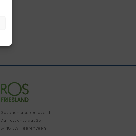
Gezondheidsboulevard
Dalhuysenstraat 35
8448 EW Heerenveen