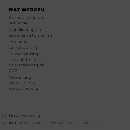
WAT WE DOEN
Gezond leven en
preventie
Digitalisering en
gegevensuitwisseling
Regionale
samenwerking
Samenwerking
sociaal domein,
huisartsenzorg en
GGZ
Versterking
organisatie(s)
eerstelijnszorg
en
Privacyverklaring
onals in de eerste lijn | Ontwerp en realisatie
Advice