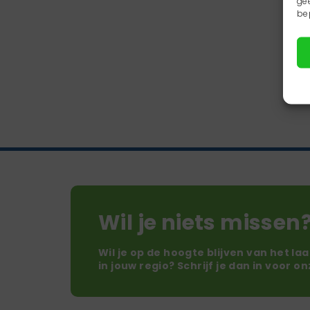
ge
be
Wil je niets missen
Wil je op de hoogte blijven van het la
in jouw regio? Schrijf je dan in voor o