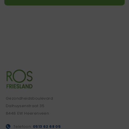
Gezondheidsboulevard
Dalhuysenstraat 35
8448 EW Heerenveen
Telefoon:
0513 62 68 05