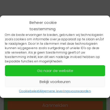
Beheer cookie
toestemming
Om de beste ervaringen te bieden, gebruiken wij technologieën
zoals cookies om informatie over je apparaat op te slaan en/of
te raadplegen. Door in te stemmen met deze technologieën
kunnen wij gegevens zoals surfgedrag of unieke ID's op deze
site verwerken. Als je geen toestemming geeft of uw
toestemming intrekt, kan dit een nadelige invloed hebben op
Wil je niets missen?
bepaalde functies en mogelijkheden.
Ga naar de website
Wil je op de hoogte blijven van het laatste
zorgnieuws in jouw regio? Schrijf je dan in voor
Bekijk voorkeuren
onze nieuwsbrief.
Cookiebeleid
Algemene leveringsvoorwaarden
Aanmelden