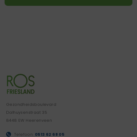
Gezondheidsboulevard
Dalhuysenstraat 35
8448 EW Heerenveen
Telefoon:
0513 62 68 05