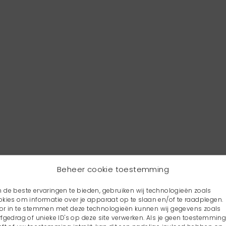
Beheer cookie toestemming
 de beste ervaringen te bieden, gebruiken wij technologieën zoals
okies om informatie over je apparaat op te slaan en/of te raadplegen.
or in te stemmen met deze technologieën kunnen wij gegevens zoals
rfgedrag of unieke ID's op deze site verwerken. Als je geen toestemmin