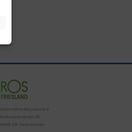
Gezondheidsboulevard
Dalhuysenstraat 35
8448 EW Heerenveen