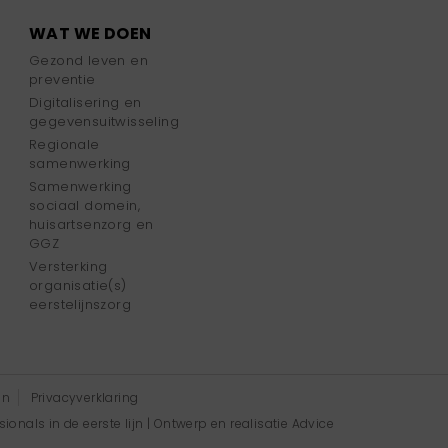
WAT WE DOEN
Gezond leven en
preventie
Digitalisering en
gegevensuitwisseling
Regionale
samenwerking
Samenwerking
sociaal domein,
huisartsenzorg en
GGZ
Versterking
organisatie(s)
eerstelijnszorg
en
Privacyverklaring
onals in de eerste lijn | Ontwerp en realisatie
Advice