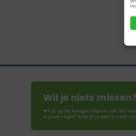
ge
be
Wil je niets missen
Wil je op de hoogte blijven van het la
in jouw regio? Schrijf je dan in voor o