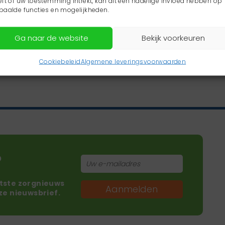
eft of uw toestemming intrekt, kan dit een nadelige invloed hebben op
paalde functies en mogelijkheden.
Ga naar de website
Bekijk voorkeuren
Cookiebeleid
Algemene leveringsvoorwaarden
?
atste zorgnieuws
Aanmelden
nze nieuwsbrief.