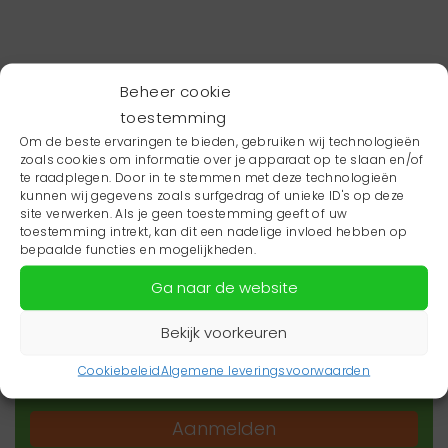
Beheer cookie
toestemming
Om de beste ervaringen te bieden, gebruiken wij technologieën
zoals cookies om informatie over je apparaat op te slaan en/of
te raadplegen. Door in te stemmen met deze technologieën
kunnen wij gegevens zoals surfgedrag of unieke ID's op deze
site verwerken. Als je geen toestemming geeft of uw
toestemming intrekt, kan dit een nadelige invloed hebben op
Wil je niets missen?
bepaalde functies en mogelijkheden.
Ga naar de website
Wil je op de hoogte blijven van het laatste
zorgnieuws in jouw regio? Schrijf je dan in voor
Bekijk voorkeuren
onze nieuwsbrief.
Cookiebeleid
Algemene leveringsvoorwaarden
Aanmelden