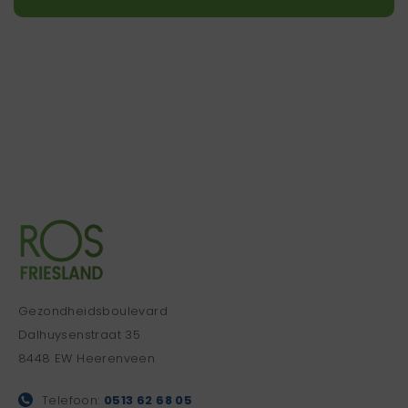
Gezondheidsboulevard
Dalhuysenstraat 35
8448 EW Heerenveen
Telefoon:
0513 62 68 05