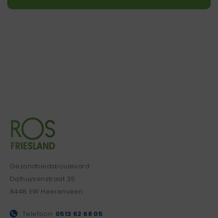
Gezondheidsboulevard
Dalhuysenstraat 35
8448 EW Heerenveen
Telefoon:
0513 62 68 05