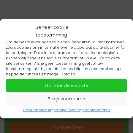
Beheer cookie
toestemming
Om de beste ervaringen te bieden, gebruiken wij technologieën
zoals cookies om informatie over je apparaat op te slaan en/of
te raadplegen. Door in te stemmen met deze technologieën
kunnen wij gegevens zoals surfgedrag of unieke ID's op deze
site verwerken. Als je geen toestemming geeft of uw
toestemming intrekt, kan dit een nadelige invloed hebben op
Wil je niets missen?
bepaalde functies en mogelijkheden.
Ga naar de website
Wil je op de hoogte blijven van het laatste
zorgnieuws in jouw regio? Schrijf je dan in voor
Bekijk voorkeuren
onze nieuwsbrief.
Cookiebeleid
Algemene leveringsvoorwaarden
Aanmelden