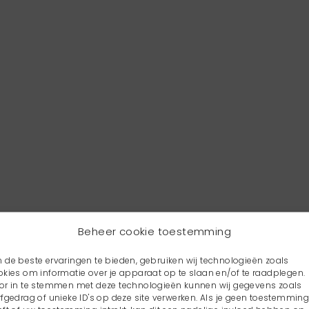
Beheer cookie toestemming
 de beste ervaringen te bieden, gebruiken wij technologieën zoals
okies om informatie over je apparaat op te slaan en/of te raadplegen.
or in te stemmen met deze technologieën kunnen wij gegevens zoals
rfgedrag of unieke ID's op deze site verwerken. Als je geen toestemmin