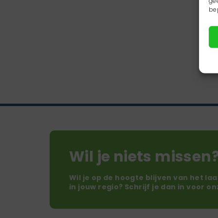
ge
be
Wil je niets missen
Wil je op de hoogte blijven van het la
in jouw regio? Schrijf je dan in voor o