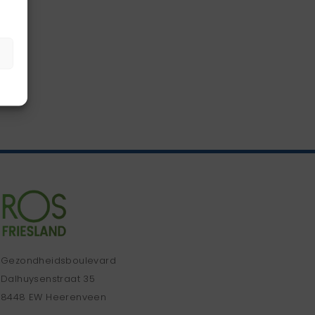
Gezondheidsboulevard
Dalhuysenstraat 35
8448 EW Heerenveen