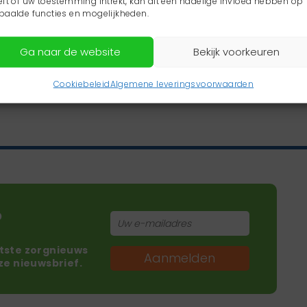
eft of uw toestemming intrekt, kan dit een nadelige invloed hebben op
paalde functies en mogelijkheden.
Ga naar de website
Bekijk voorkeuren
Cookiebeleid
Algemene leveringsvoorwaarden
?
atste zorgnieuws
Aanmelden
nze nieuwsbrief.