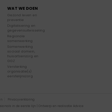
WAT WE DOEN
Gezond leven en
preventie
Digitalisering en
gegevensuitwisseling
Regionale
samenwerking
Samenwerking
sociaal domein,
huisartsenzorg en
GGZ
Versterking
organisatie(s)
eerstelijnszorg
en
Privacyverklaring
onals in de eerste lijn | Ontwerp en realisatie
Advice