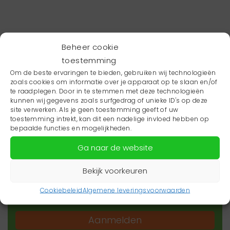
Beheer cookie
toestemming
Om de beste ervaringen te bieden, gebruiken wij technologieën
zoals cookies om informatie over je apparaat op te slaan en/of
te raadplegen. Door in te stemmen met deze technologieën
kunnen wij gegevens zoals surfgedrag of unieke ID's op deze
site verwerken. Als je geen toestemming geeft of uw
toestemming intrekt, kan dit een nadelige invloed hebben op
Wil je niets missen?
bepaalde functies en mogelijkheden.
Ga naar de website
Wil je op de hoogte blijven van het laatste
zorgnieuws in jouw regio? Schrijf je dan in voor
Bekijk voorkeuren
onze nieuwsbrief.
Cookiebeleid
Algemene leveringsvoorwaarden
Aanmelden