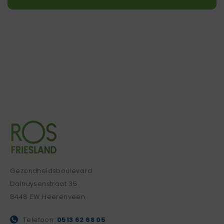
Gezondheidsboulevard
Dalhuysenstraat 35
8448 EW Heerenveen
Telefoon:
0513 62 68 05