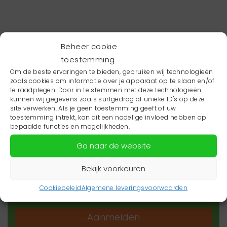
Beheer cookie
toestemming
Om de beste ervaringen te bieden, gebruiken wij technologieën
zoals cookies om informatie over je apparaat op te slaan en/of
te raadplegen. Door in te stemmen met deze technologieën
kunnen wij gegevens zoals surfgedrag of unieke ID's op deze
site verwerken. Als je geen toestemming geeft of uw
toestemming intrekt, kan dit een nadelige invloed hebben op
Wil je niets missen?
bepaalde functies en mogelijkheden.
Ga naar de website
Wil je op de hoogte blijven van het laatste
zorgnieuws in jouw regio? Schrijf je dan in voor
Bekijk voorkeuren
onze nieuwsbrief.
Cookiebeleid
Algemene leveringsvoorwaarden
Aanmelden