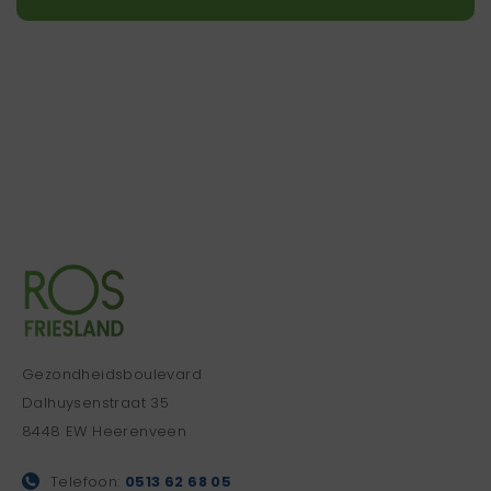
Gezondheidsboulevard
Dalhuysenstraat 35
8448 EW Heerenveen
Telefoon:
0513 62 68 05