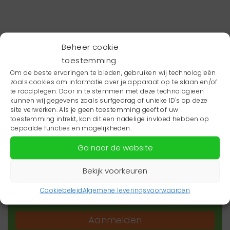
Beheer cookie
toestemming
Om de beste ervaringen te bieden, gebruiken wij technologieën
zoals cookies om informatie over je apparaat op te slaan en/of
te raadplegen. Door in te stemmen met deze technologieën
kunnen wij gegevens zoals surfgedrag of unieke ID's op deze
site verwerken. Als je geen toestemming geeft of uw
toestemming intrekt, kan dit een nadelige invloed hebben op
Wil je niets missen?
bepaalde functies en mogelijkheden.
Ga naar de website
Wil je op de hoogte blijven van het laatste
zorgnieuws in jouw regio? Schrijf je dan in voor
Bekijk voorkeuren
onze nieuwsbrief.
Cookiebeleid
Algemene leveringsvoorwaarden
Aanmelden