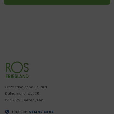
Gezondheidsboulevard
Dalhuysenstraat 35
8448 EW Heerenveen
Telefoon:
0513 62 68 05