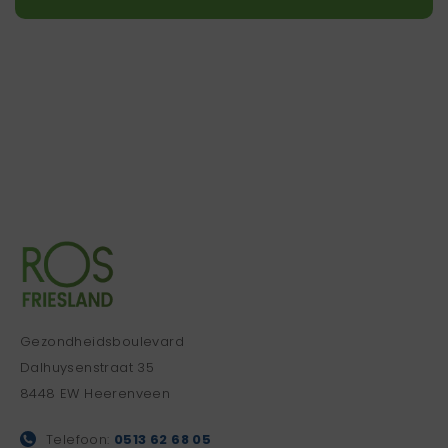
Gezondheidsboulevard
Dalhuysenstraat 35
8448 EW Heerenveen
Telefoon:
0513 62 68 05