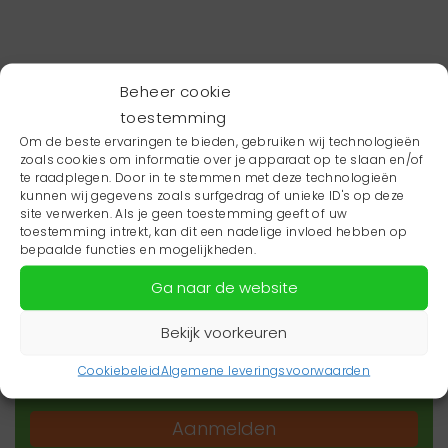
Beheer cookie
toestemming
Om de beste ervaringen te bieden, gebruiken wij technologieën
zoals cookies om informatie over je apparaat op te slaan en/of
te raadplegen. Door in te stemmen met deze technologieën
kunnen wij gegevens zoals surfgedrag of unieke ID's op deze
site verwerken. Als je geen toestemming geeft of uw
toestemming intrekt, kan dit een nadelige invloed hebben op
Wil je niets missen?
bepaalde functies en mogelijkheden.
Ga naar de website
Wil je op de hoogte blijven van het laatste
zorgnieuws in jouw regio? Schrijf je dan in voor
Bekijk voorkeuren
onze nieuwsbrief.
Cookiebeleid
Algemene leveringsvoorwaarden
Aanmelden