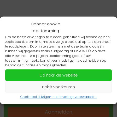
Beheer cookie
toestemming
Om de beste ervaringen te bieden, gebruiken wij technologieën
zoals cookies om informatie over je apparaat op te slaan en/of
te raadplegen. Door in te stemmen met deze technologieën
kunnen wij gegevens zoals surfgedrag of unieke ID's op deze
site verwerken. Als je geen toestemming geeft of uw
toestemming intrekt, kan dit een nadelige invloed hebben op
Wil je niets missen?
bepaalde functies en mogelijkheden.
Ga naar de website
Wil je op de hoogte blijven van het laatste
zorgnieuws in jouw regio? Schrijf je dan in voor
Bekijk voorkeuren
onze nieuwsbrief.
Cookiebeleid
Algemene leveringsvoorwaarden
Aanmelden