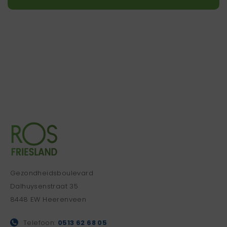
Gezondheidsboulevard
Dalhuysenstraat 35
8448 EW Heerenveen
Telefoon:
0513 62 68 05