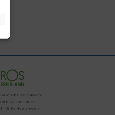
Gezondheidsboulevard
Dalhuysenstraat 35
8448 EW Heerenveen