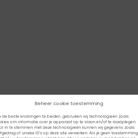
Beheer cookie toestemming
 de beste ervaringen te bieden, gebruiken wij technologieën zoals
okies om informatie over je apparaat op te slaan en/of te raadplegen.
or in te stemmen met deze technologieën kunnen wij gegevens zoals
rfgedrag of unieke ID's op deze site verwerken. Als je geen toestemmin