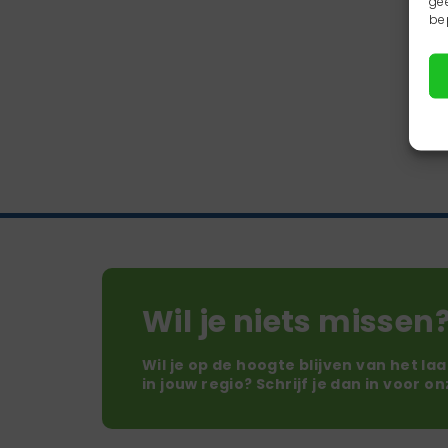
ge
be
Wil je niets missen
Wil je op de hoogte blijven van het la
in jouw regio? Schrijf je dan in voor o