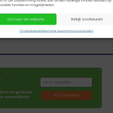
eft of uw toestemming intrekt, kan dit een nadelige invloed hebben op
paalde functies en mogelijkheden.
Ga naar de website
Bekijk voorkeuren
Cookiebeleid
Algemene leveringsvoorwaarden
?
atste zorgnieuws
Aanmelden
nze nieuwsbrief.