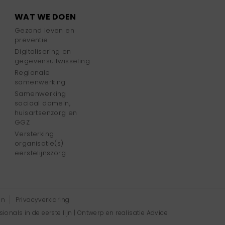
WAT WE DOEN
Gezond leven en
preventie
Digitalisering en
gegevensuitwisseling
Regionale
samenwerking
Samenwerking
sociaal domein,
huisartsenzorg en
GGZ
Versterking
organisatie(s)
eerstelijnszorg
en
Privacyverklaring
onals in de eerste lijn | Ontwerp en realisatie
Advice