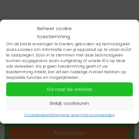
Beheer cookie
toestemming
Om de beste ervaringen te bieden, gebruiken wij technologieën
zoals cookies om informatie over je apparaat op te slaan en/of
te raadplegen. Door in te stemmen met deze technologieën
kunnen wij gegevens zoals surfgedrag of unieke ID's op deze
site verwerken. Als je geen toestemming geeft of uw
toestemming intrekt, kan dit een nadelige invloed hebben op
Wil je niets missen?
bepaalde functies en mogelijkheden.
Ga naar de website
Wil je op de hoogte blijven van het laatste
zorgnieuws in jouw regio? Schrijf je dan in voor
Bekijk voorkeuren
onze nieuwsbrief.
Cookiebeleid
Algemene leveringsvoorwaarden
Aanmelden