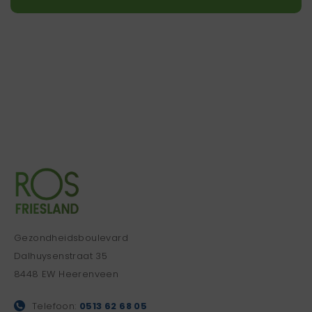
Gezondheidsboulevard
Dalhuysenstraat 35
8448 EW Heerenveen
Telefoon:
0513 62 68 05