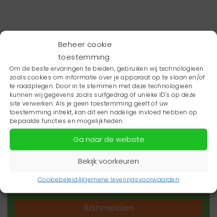
Beheer cookie
toestemming
Om de beste ervaringen te bieden, gebruiken wij technologieën
zoals cookies om informatie over je apparaat op te slaan en/of
te raadplegen. Door in te stemmen met deze technologieën
kunnen wij gegevens zoals surfgedrag of unieke ID's op deze
site verwerken. Als je geen toestemming geeft of uw
toestemming intrekt, kan dit een nadelige invloed hebben op
Wil je niets missen?
bepaalde functies en mogelijkheden.
Ga naar de website
Wil je op de hoogte blijven van het laatste
zorgnieuws in jouw regio? Schrijf je dan in voor
Bekijk voorkeuren
onze nieuwsbrief.
Cookiebeleid
Algemene leveringsvoorwaarden
Aanmelden