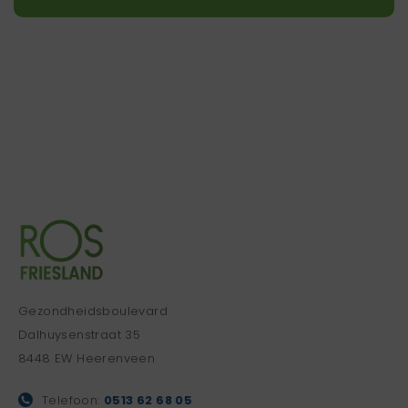
Gezondheidsboulevard
Dalhuysenstraat 35
8448 EW Heerenveen
Telefoon:
0513 62 68 05