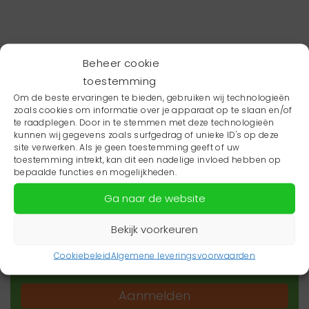
Beheer cookie
toestemming
Om de beste ervaringen te bieden, gebruiken wij technologieën
zoals cookies om informatie over je apparaat op te slaan en/of
te raadplegen. Door in te stemmen met deze technologieën
kunnen wij gegevens zoals surfgedrag of unieke ID's op deze
site verwerken. Als je geen toestemming geeft of uw
toestemming intrekt, kan dit een nadelige invloed hebben op
Wil je niets missen?
bepaalde functies en mogelijkheden.
Ga naar de website
Wil je op de hoogte blijven van het laatste
zorgnieuws in jouw regio? Schrijf je dan in voor
Bekijk voorkeuren
onze nieuwsbrief.
Cookiebeleid
Algemene leveringsvoorwaarden
Aanmelden