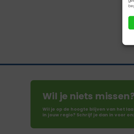
ge
be
Wil je niets missen
Wil je op de hoogte blijven van het la
in jouw regio? Schrijf je dan in voor o