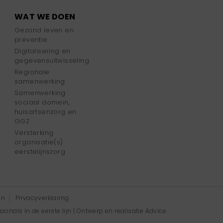
WAT WE DOEN
Gezond leven en
preventie
Digitalisering en
gegevensuitwisseling
Regionale
samenwerking
Samenwerking
sociaal domein,
huisartsenzorg en
GGZ
Versterking
organisatie(s)
eerstelijnszorg
en
Privacyverklaring
onals in de eerste lijn | Ontwerp en realisatie
Advice