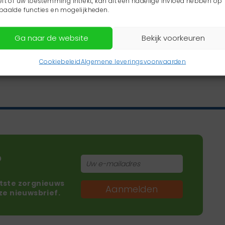
eft of uw toestemming intrekt, kan dit een nadelige invloed hebben op
paalde functies en mogelijkheden.
Ga naar de website
Bekijk voorkeuren
Cookiebeleid
Algemene leveringsvoorwaarden
?
atste zorgnieuws
Aanmelden
nze nieuwsbrief.