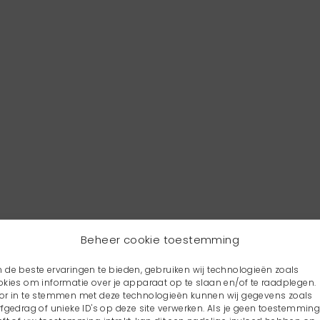
Beheer cookie toestemming
 de beste ervaringen te bieden, gebruiken wij technologieën zoals
okies om informatie over je apparaat op te slaan en/of te raadplegen.
or in te stemmen met deze technologieën kunnen wij gegevens zoals
rfgedrag of unieke ID's op deze site verwerken. Als je geen toestemmin