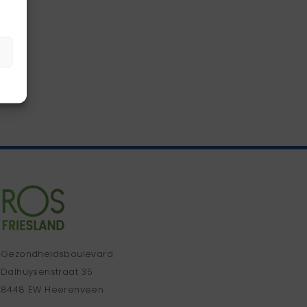
Gezondheidsboulevard
Dalhuysenstraat 35
8448 EW Heerenveen