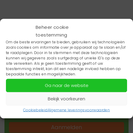
Beheer cookie
toestemming
Om de beste ervaringen te bieden, gebruiken wij technologieën
zoals cookies om informatie over je apparaat op te slaan en/of
te raadplegen. Door in te stemmen met deze technologieën
kunnen wij gegevens zoals surfgedrag of unieke ID's op deze
site verwerken. Als je geen toestemming geeft of uw
toestemming intrekt, kan dit een nadelige invloed hebben op
Wil je niets missen?
bepaalde functies en mogelijkheden.
Ga naar de website
Wil je op de hoogte blijven van het laatste
zorgnieuws in jouw regio? Schrijf je dan in voor
Bekijk voorkeuren
onze nieuwsbrief.
Cookiebeleid
Algemene leveringsvoorwaarden
Aanmelden