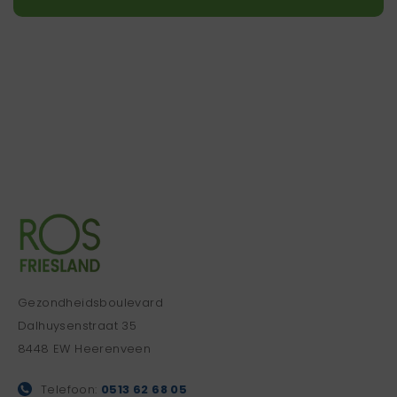
Gezondheidsboulevard
Dalhuysenstraat 35
8448 EW Heerenveen
Telefoon:
0513 62 68 05