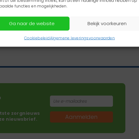
eft of uw toestemming intrekt, kan dit een nadelige invloed hebben op
paalde functies en mogelijkheden.
Ga naar de website
Bekijk voorkeuren
Cookiebeleid
Algemene leveringsvoorwaarden
?
atste zorgnieuws
Aanmelden
nze nieuwsbrief.