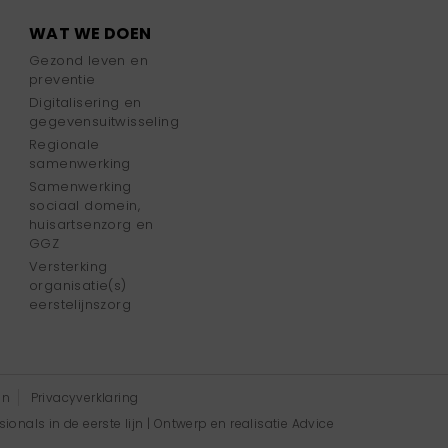
WAT WE DOEN
Gezond leven en
preventie
Digitalisering en
gegevensuitwisseling
Regionale
samenwerking
Samenwerking
sociaal domein,
huisartsenzorg en
GGZ
Versterking
organisatie(s)
eerstelijnszorg
en
Privacyverklaring
onals in de eerste lijn | Ontwerp en realisatie
Advice