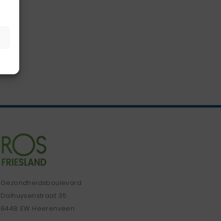
Gezondheidsboulevard
Dalhuysenstraat 35
8448 EW Heerenveen