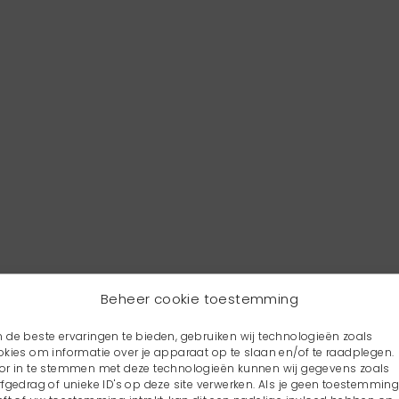
Beheer cookie toestemming
 de beste ervaringen te bieden, gebruiken wij technologieën zoals
okies om informatie over je apparaat op te slaan en/of te raadplegen.
or in te stemmen met deze technologieën kunnen wij gegevens zoals
rfgedrag of unieke ID's op deze site verwerken. Als je geen toestemmin