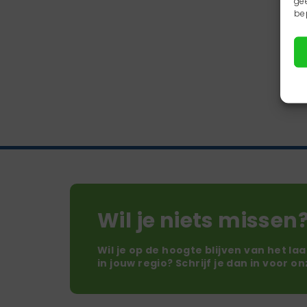
ge
be
Wil je niets missen
Wil je op de hoogte blijven van het la
in jouw regio? Schrijf je dan in voor o