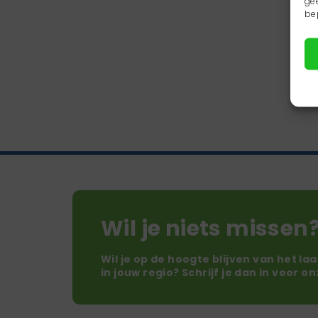
ge
be
Wil je niets missen
Wil je op de hoogte blijven van het la
in jouw regio? Schrijf je dan in voor o