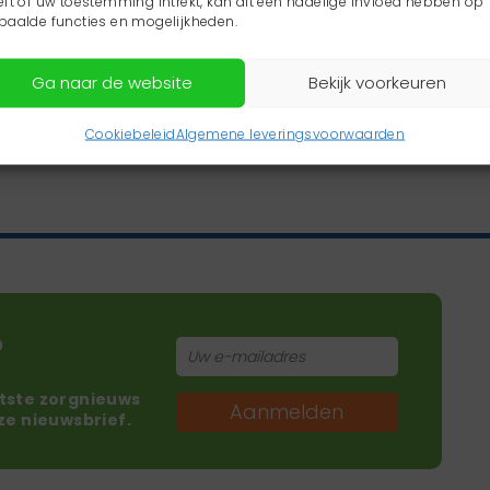
eft of uw toestemming intrekt, kan dit een nadelige invloed hebben op
paalde functies en mogelijkheden.
Ga naar de website
Bekijk voorkeuren
Cookiebeleid
Algemene leveringsvoorwaarden
?
atste zorgnieuws
Aanmelden
nze nieuwsbrief.