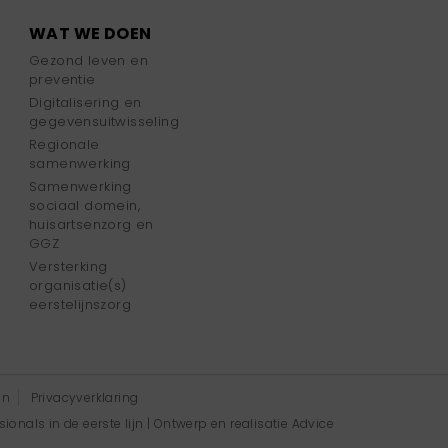
WAT WE DOEN
Gezond leven en
preventie
Digitalisering en
gegevensuitwisseling
Regionale
samenwerking
Samenwerking
sociaal domein,
huisartsenzorg en
GGZ
Versterking
organisatie(s)
eerstelijnszorg
en
Privacyverklaring
onals in de eerste lijn | Ontwerp en realisatie
Advice