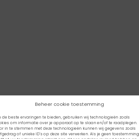
Beheer cookie toestemming
 de beste ervaringen te bieden, gebruiken wij technologieën zoals
okies om informatie over je apparaat op te slaan en/of te raadplegen.
or in te stemmen met deze technologieën kunnen wij gegevens zoals
rfgedrag of unieke ID's op deze site verwerken. Als je geen toestemmin