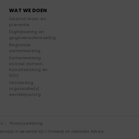
WAT WE DOEN
Gezond leven en
preventie
Digitalisering en
gegevensuitwisseling
Regionale
samenwerking
Samenwerking
sociaal domein,
huisartsenzorg en
GGZ
Versterking
organisatie(s)
eerstelijnszorg
en
Privacyverklaring
onals in de eerste lijn | Ontwerp en realisatie
Advice