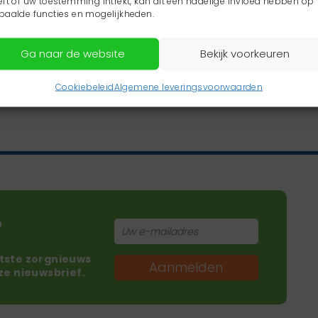
eft of uw toestemming intrekt, kan dit een nadelige invloed hebben op
paalde functies en mogelijkheden.
Ga naar de website
Bekijk voorkeuren
Cookiebeleid
Algemene leveringsvoorwaarden
?
atste zorgnieuws
Aanmelden
nze nieuwsbrief.