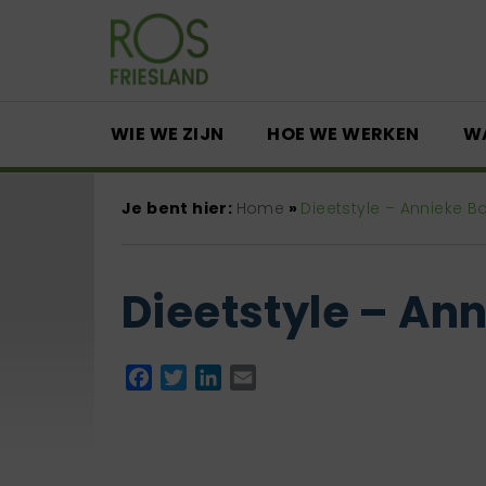
WIE WE ZIJN
HOE WE WERKEN
W
Je bent hier:
Home
»
Dieetstyle – Annieke 
Dieetstyle – An
Facebook
Twitter
LinkedIn
Email