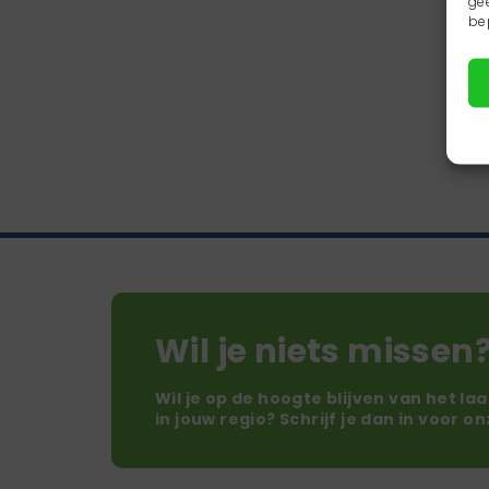
ge
be
Wil je niets missen
Wil je op de hoogte blijven van het la
in jouw regio? Schrijf je dan in voor o