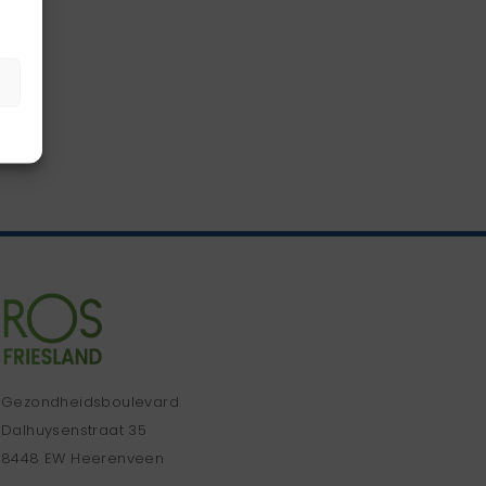
Gezondheidsboulevard
Dalhuysenstraat 35
8448 EW Heerenveen