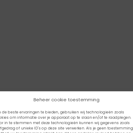
Beheer cookie toestemming
 de beste ervaringen te bieden, gebruiken wij technologieën zoals
okies om informatie over je apparaat op te slaan en/of te raadplegen.
or in te stemmen met deze technologieën kunnen wij gegevens zoals
rfgedrag of unieke ID's op deze site verwerken. Als je geen toestemmin