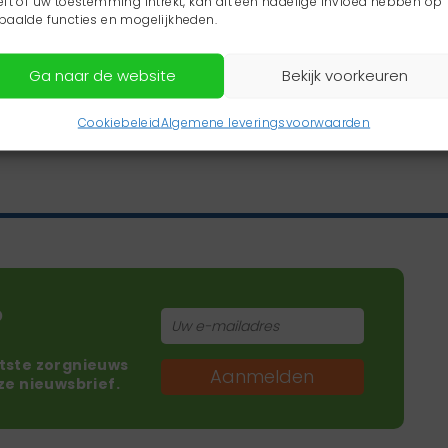
eft of uw toestemming intrekt, kan dit een nadelige invloed hebben op
paalde functies en mogelijkheden.
Ga naar de website
Bekijk voorkeuren
Cookiebeleid
Algemene leveringsvoorwaarden
?
atste zorgnieuws
Aanmelden
nze nieuwsbrief.