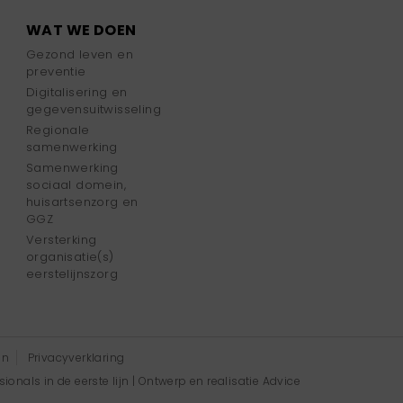
WAT WE DOEN
Gezond leven en
preventie
Digitalisering en
gegevensuitwisseling
Regionale
samenwerking
Samenwerking
sociaal domein,
huisartsenzorg en
GGZ
Versterking
organisatie(s)
eerstelijnszorg
en
Privacyverklaring
onals in de eerste lijn | Ontwerp en realisatie
Advice