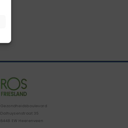
Gezondheidsboulevard
Dalhuysenstraat 35
8448 EW Heerenveen