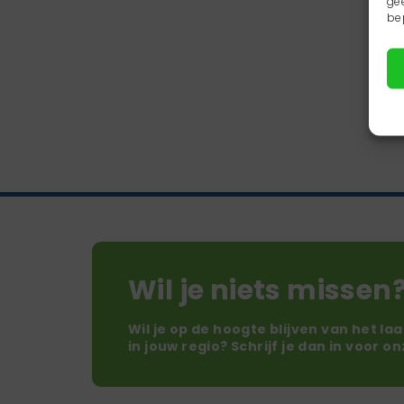
ge
be
Wil je niets missen
Wil je op de hoogte blijven van het la
in jouw regio? Schrijf je dan in voor o