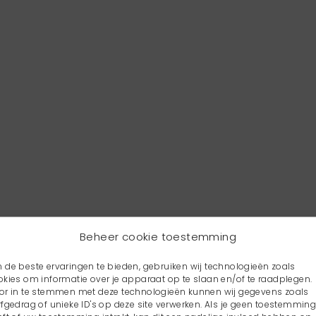
Beheer cookie toestemming
 de beste ervaringen te bieden, gebruiken wij technologieën zoals
okies om informatie over je apparaat op te slaan en/of te raadplegen.
or in te stemmen met deze technologieën kunnen wij gegevens zoals
rfgedrag of unieke ID's op deze site verwerken. Als je geen toestemmin