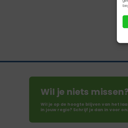
ge
be
Wil je niets missen
Wil je op de hoogte blijven van het la
in jouw regio? Schrijf je dan in voor o