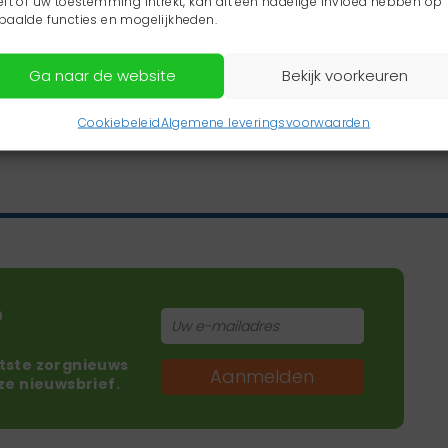
eft of uw toestemming intrekt, kan dit een nadelige invloed hebben op
paalde functies en mogelijkheden.
Ga naar de website
Bekijk voorkeuren
Cookiebeleid
Algemene leveringsvoorwaarden
?
atste zorgnieuws
Aanmelden
nze nieuwsbrief.