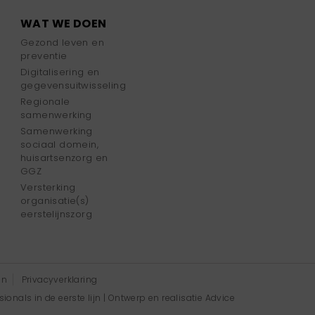
WAT WE DOEN
Gezond leven en
preventie
Digitalisering en
gegevensuitwisseling
Regionale
samenwerking
Samenwerking
sociaal domein,
huisartsenzorg en
GGZ
Versterking
organisatie(s)
eerstelijnszorg
en
Privacyverklaring
onals in de eerste lijn | Ontwerp en realisatie
Advice