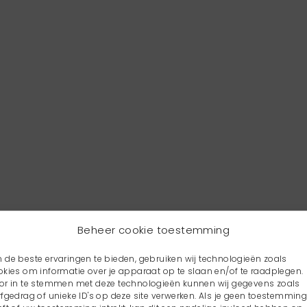
Beheer cookie toestemming
 de beste ervaringen te bieden, gebruiken wij technologieën zoals
okies om informatie over je apparaat op te slaan en/of te raadplegen.
or in te stemmen met deze technologieën kunnen wij gegevens zoals
rfgedrag of unieke ID's op deze site verwerken. Als je geen toestemmin