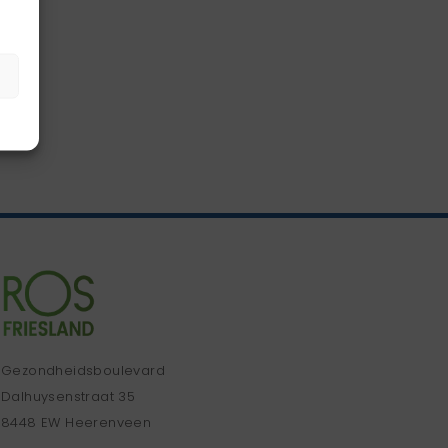
Gezondheidsboulevard
Dalhuysenstraat 35
8448 EW Heerenveen