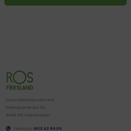
Gezondheidsboulevard
Dalhuysenstraat 35
8448 EW Heerenveen
Telefoon:
0513 62 68 05