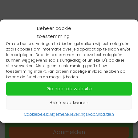
Beheer cookie
toestemming
Om de beste ervaringen te bieden, gebruiken wij technologieën
zoals cookies om informatie over je apparaat op te slaan en/of
te raadplegen. Door in te stemmen met deze technologieën
kunnen wij gegevens zoals surfgedrag of unieke ID's op deze
site verwerken. Als je geen toestemming geeft of uw
toestemming intrekt, kan dit een nadelige invloed hebben op
Wil je niets missen?
bepaalde functies en mogelijkheden.
Ga naar de website
Wil je op de hoogte blijven van het laatste
zorgnieuws in jouw regio? Schrijf je dan in voor
Bekijk voorkeuren
onze nieuwsbrief.
Cookiebeleid
Algemene leveringsvoorwaarden
Aanmelden