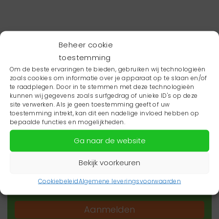
Beheer cookie
toestemming
Om de beste ervaringen te bieden, gebruiken wij technologieën
zoals cookies om informatie over je apparaat op te slaan en/of
te raadplegen. Door in te stemmen met deze technologieën
kunnen wij gegevens zoals surfgedrag of unieke ID's op deze
site verwerken. Als je geen toestemming geeft of uw
toestemming intrekt, kan dit een nadelige invloed hebben op
Wil je niets missen?
bepaalde functies en mogelijkheden.
Ga naar de website
Wil je op de hoogte blijven van het laatste
zorgnieuws in jouw regio? Schrijf je dan in voor
Bekijk voorkeuren
onze nieuwsbrief.
Cookiebeleid
Algemene leveringsvoorwaarden
Aanmelden