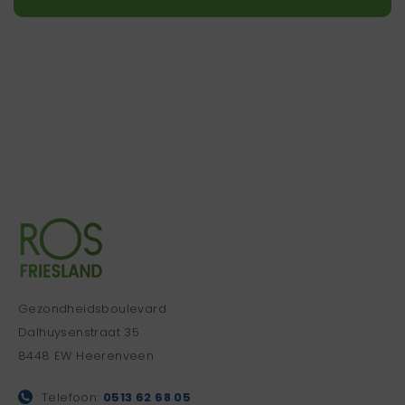
Gezondheidsboulevard
Dalhuysenstraat 35
8448 EW Heerenveen
Telefoon:
0513 62 68 05