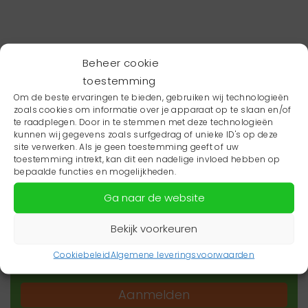
Beheer cookie
toestemming
Om de beste ervaringen te bieden, gebruiken wij technologieën
zoals cookies om informatie over je apparaat op te slaan en/of
te raadplegen. Door in te stemmen met deze technologieën
kunnen wij gegevens zoals surfgedrag of unieke ID's op deze
site verwerken. Als je geen toestemming geeft of uw
toestemming intrekt, kan dit een nadelige invloed hebben op
Wil je niets missen?
bepaalde functies en mogelijkheden.
Ga naar de website
Wil je op de hoogte blijven van het laatste
zorgnieuws in jouw regio? Schrijf je dan in voor
Bekijk voorkeuren
onze nieuwsbrief.
Cookiebeleid
Algemene leveringsvoorwaarden
Aanmelden