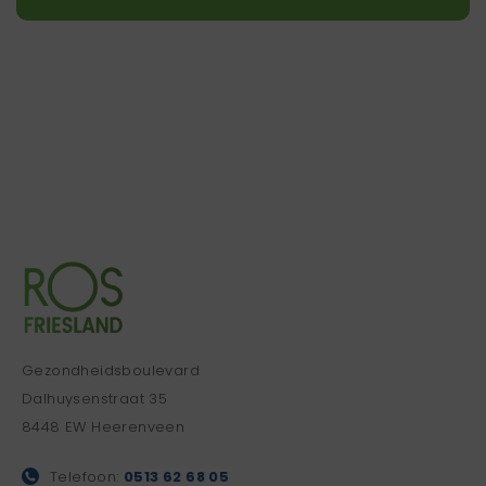
Gezondheidsboulevard
Dalhuysenstraat 35
8448 EW Heerenveen
Telefoon:
0513 62 68 05