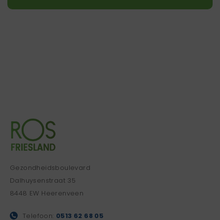
Gezondheidsboulevard
Dalhuysenstraat 35
8448 EW Heerenveen
Telefoon:
0513 62 68 05