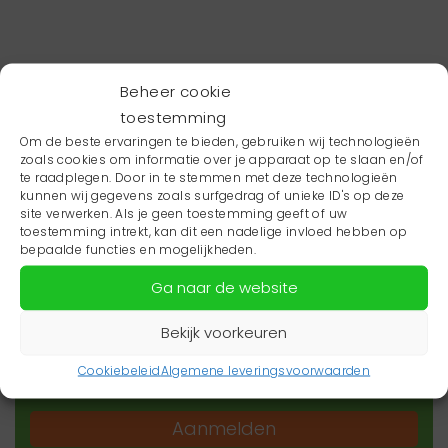
Beheer cookie
toestemming
Om de beste ervaringen te bieden, gebruiken wij technologieën
zoals cookies om informatie over je apparaat op te slaan en/of
te raadplegen. Door in te stemmen met deze technologieën
kunnen wij gegevens zoals surfgedrag of unieke ID's op deze
site verwerken. Als je geen toestemming geeft of uw
toestemming intrekt, kan dit een nadelige invloed hebben op
Wil je niets missen?
bepaalde functies en mogelijkheden.
Ga naar de website
Wil je op de hoogte blijven van het laatste
zorgnieuws in jouw regio? Schrijf je dan in voor
Bekijk voorkeuren
onze nieuwsbrief.
Cookiebeleid
Algemene leveringsvoorwaarden
Aanmelden