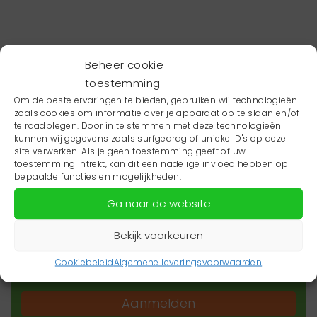
Beheer cookie
toestemming
Om de beste ervaringen te bieden, gebruiken wij technologieën
zoals cookies om informatie over je apparaat op te slaan en/of
te raadplegen. Door in te stemmen met deze technologieën
kunnen wij gegevens zoals surfgedrag of unieke ID's op deze
site verwerken. Als je geen toestemming geeft of uw
toestemming intrekt, kan dit een nadelige invloed hebben op
Wil je niets missen?
bepaalde functies en mogelijkheden.
Ga naar de website
Wil je op de hoogte blijven van het laatste
zorgnieuws in jouw regio? Schrijf je dan in voor
Bekijk voorkeuren
onze nieuwsbrief.
Cookiebeleid
Algemene leveringsvoorwaarden
Aanmelden