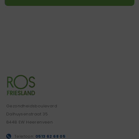
Gezondheidsboulevard
Dalhuysenstraat 35
8448 EW Heerenveen
Telefoon:
0513 62 68 05