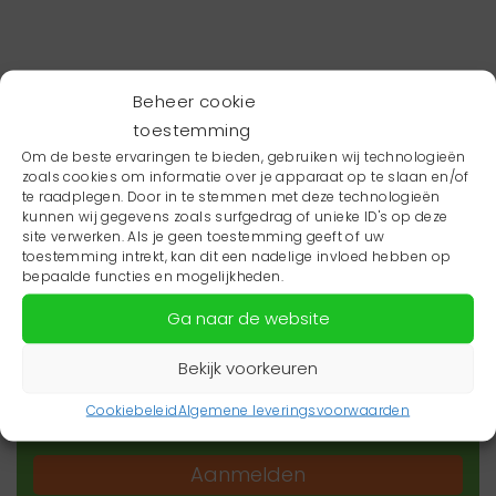
Beheer cookie
toestemming
Om de beste ervaringen te bieden, gebruiken wij technologieën
zoals cookies om informatie over je apparaat op te slaan en/of
te raadplegen. Door in te stemmen met deze technologieën
kunnen wij gegevens zoals surfgedrag of unieke ID's op deze
site verwerken. Als je geen toestemming geeft of uw
toestemming intrekt, kan dit een nadelige invloed hebben op
Wil je niets missen?
bepaalde functies en mogelijkheden.
Ga naar de website
Wil je op de hoogte blijven van het laatste
zorgnieuws in jouw regio? Schrijf je dan in voor
Bekijk voorkeuren
onze nieuwsbrief.
Cookiebeleid
Algemene leveringsvoorwaarden
Aanmelden