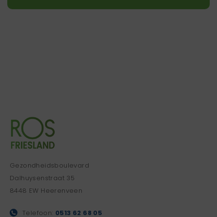
Gezondheidsboulevard
Dalhuysenstraat 35
8448 EW Heerenveen
Telefoon:
0513 62 68 05