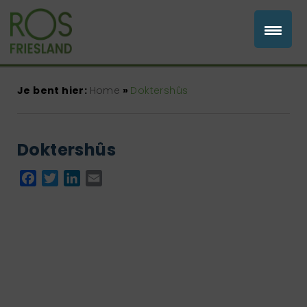
Je bent hier:
Home
»
Doktershûs
Doktershûs
Facebook
Twitter
LinkedIn
Email