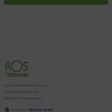
Gezondheidsboulevard
Dalhuysenstraat 35
8448 EW Heerenveen
Telefoon:
0513 62 68 05