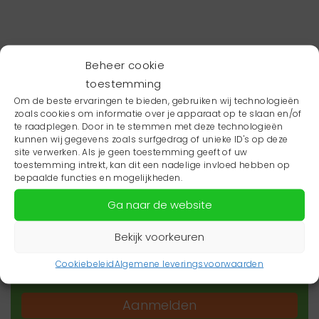
Beheer cookie
toestemming
Om de beste ervaringen te bieden, gebruiken wij technologieën
zoals cookies om informatie over je apparaat op te slaan en/of
te raadplegen. Door in te stemmen met deze technologieën
kunnen wij gegevens zoals surfgedrag of unieke ID's op deze
site verwerken. Als je geen toestemming geeft of uw
toestemming intrekt, kan dit een nadelige invloed hebben op
Wil je niets missen?
bepaalde functies en mogelijkheden.
Ga naar de website
Wil je op de hoogte blijven van het laatste
zorgnieuws in jouw regio? Schrijf je dan in voor
Bekijk voorkeuren
onze nieuwsbrief.
Cookiebeleid
Algemene leveringsvoorwaarden
Aanmelden