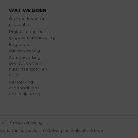
WAT WE DOEN
Gezond leven en
preventie
Digitalisering en
gegevensuitwisseling
Regionale
samenwerking
Samenwerking
sociaal domein,
huisartsenzorg en
GGZ
Versterking
organisatie(s)
eerstelijnszorg
en
Privacyverklaring
onals in de eerste lijn | Ontwerp en realisatie
Advice