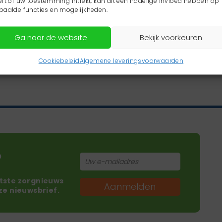
eft of uw toestemming intrekt, kan dit een nadelige invloed hebben op
paalde functies en mogelijkheden.
Ga naar de website
Bekijk voorkeuren
Cookiebeleid
Algemene leveringsvoorwaarden
?
atste zorgnieuws
Aanmelden
nze nieuwsbrief.