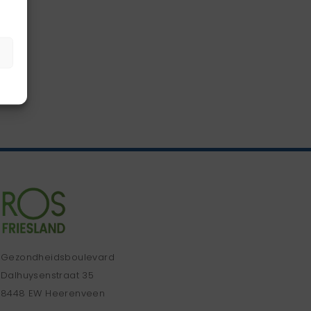
Gezondheidsboulevard
Dalhuysenstraat 35
8448 EW Heerenveen