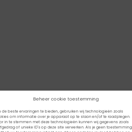
Beheer cookie toestemming
 de beste ervaringen te bieden, gebruiken wij technologieën zoals
okies om informatie over je apparaat op te slaan en/of te raadplegen.
or in te stemmen met deze technologieën kunnen wij gegevens zoals
rfgedrag of unieke ID's op deze site verwerken. Als je geen toestemmin