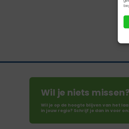
ge
be
Wil je niets missen
Wil je op de hoogte blijven van het la
in jouw regio? Schrijf je dan in voor o