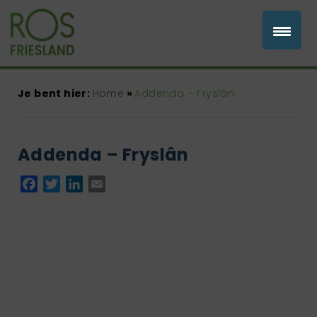
Je bent hier:
Home
»
Addenda – Fryslân
Addenda – Fryslân
Facebook
Twitter
LinkedIn
Email