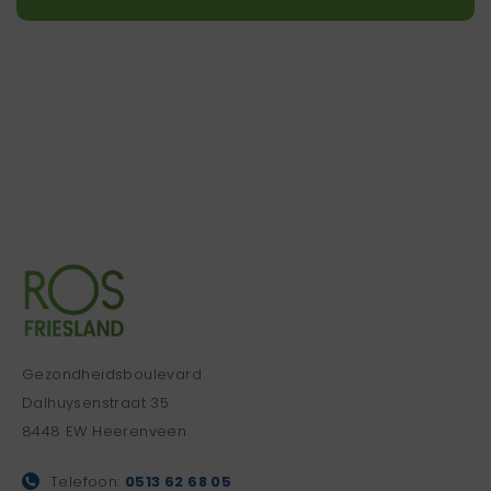
Gezondheidsboulevard
Dalhuysenstraat 35
8448 EW Heerenveen
Telefoon:
0513 62 68 05