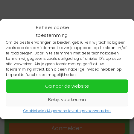
Beheer cookie
toestemming
Om de beste ervaringen te bieden, gebruiken wij technologieën
zoals cookies om informatie over je apparaat op te slaan en/of
te raadplegen. Door in te stemmen met deze technologieën
kunnen wij gegevens zoals surfgedrag of unieke ID's op deze
site verwerken. Als je geen toestemming geeft of uw
toestemming intrekt, kan dit een nadelige invloed hebben op
Wil je niets missen?
bepaalde functies en mogelijkheden.
Ga naar de website
Wil je op de hoogte blijven van het laatste
zorgnieuws in jouw regio? Schrijf je dan in voor
Bekijk voorkeuren
onze nieuwsbrief.
Cookiebeleid
Algemene leveringsvoorwaarden
Aanmelden