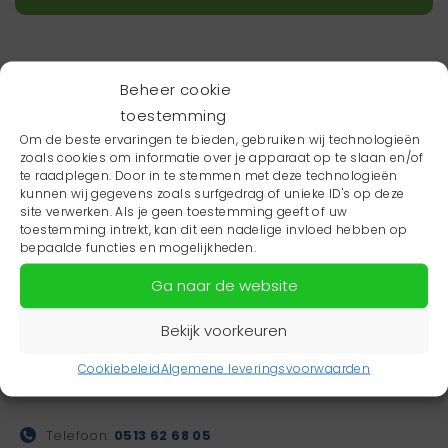
Beheer cookie
toestemming
Om de beste ervaringen te bieden, gebruiken wij technologieën
zoals cookies om informatie over je apparaat op te slaan en/of
te raadplegen. Door in te stemmen met deze technologieën
kunnen wij gegevens zoals surfgedrag of unieke ID's op deze
site verwerken. Als je geen toestemming geeft of uw
toestemming intrekt, kan dit een nadelige invloed hebben op
bepaalde functies en mogelijkheden.
Ga naar de website
Bekijk voorkeuren
Gezondheidsboulevard
Dalhuysenstraat 35
Cookiebeleid
Algemene leveringsvoorwaarden
8448 EW Heerenveen
Telefoon:
0513 62 68 05