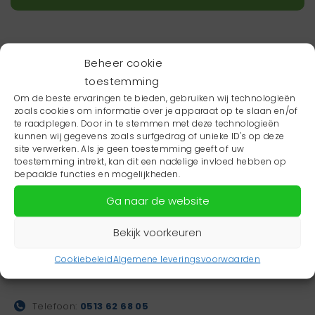
Beheer cookie
toestemming
Om de beste ervaringen te bieden, gebruiken wij technologieën
zoals cookies om informatie over je apparaat op te slaan en/of
te raadplegen. Door in te stemmen met deze technologieën
kunnen wij gegevens zoals surfgedrag of unieke ID's op deze
site verwerken. Als je geen toestemming geeft of uw
toestemming intrekt, kan dit een nadelige invloed hebben op
bepaalde functies en mogelijkheden.
Ga naar de website
Bekijk voorkeuren
Gezondheidsboulevard
Dalhuysenstraat 35
Cookiebeleid
Algemene leveringsvoorwaarden
8448 EW Heerenveen
Telefoon:
0513 62 68 05