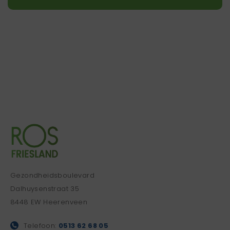
Gezondheidsboulevard
Dalhuysenstraat 35
8448 EW Heerenveen
Telefoon:
0513 62 68 05