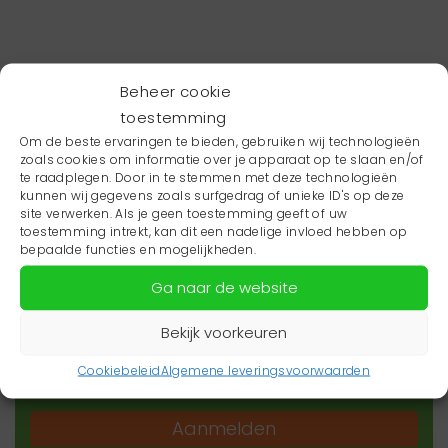
Beheer cookie
toestemming
Om de beste ervaringen te bieden, gebruiken wij technologieën
zoals cookies om informatie over je apparaat op te slaan en/of
te raadplegen. Door in te stemmen met deze technologieën
kunnen wij gegevens zoals surfgedrag of unieke ID's op deze
site verwerken. Als je geen toestemming geeft of uw
toestemming intrekt, kan dit een nadelige invloed hebben op
Wil je niets missen?
bepaalde functies en mogelijkheden.
Ga naar de website
Wil je op de hoogte blijven van het laatste
zorgnieuws in jouw regio? Schrijf je dan in voor
Bekijk voorkeuren
onze nieuwsbrief.
Cookiebeleid
Algemene leveringsvoorwaarden
Aanmelden