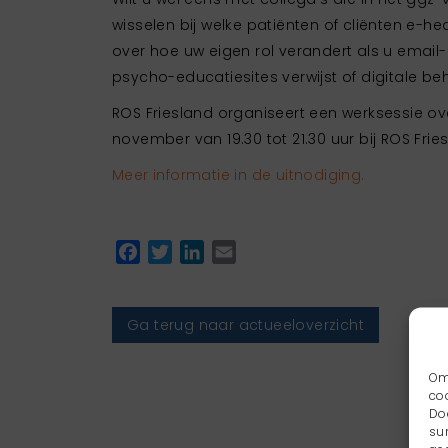
wisselen bij welke patiënten of cliënten e-hea
over hoe uw eigen rol verandert als u email-
psycho-educatiesites verwijst of digitale 
ROS Friesland organiseert een werksessie o
november van 19.30 tot 21.30 uur bij ROS Frie
Meer informatie in de uitnodiging.
Facebook
Twitter
LinkedIn
Email
Ga terug naar actueeloverzicht
Om
co
Do
su