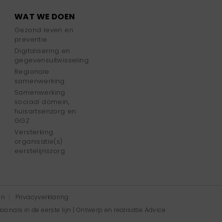
WAT WE DOEN
Gezond leven en
preventie
Digitalisering en
gegevensuitwisseling
Regionale
samenwerking
Samenwerking
sociaal domein,
huisartsenzorg en
GGZ
Versterking
organisatie(s)
eerstelijnszorg
en
Privacyverklaring
onals in de eerste lijn | Ontwerp en realisatie
Advice