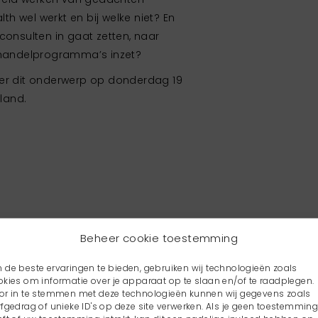
lth wel werkt en bij welke niet? En
consulten in gaat zetten, naar
behandelprogramma’s inzet?
ver dit onderwerp op donderdag 19
sland.
Beheer cookie toestemming
 de beste ervaringen te bieden, gebruiken wij technologieën zoals
okies om informatie over je apparaat op te slaan en/of te raadplegen.
or in te stemmen met deze technologieën kunnen wij gegevens zoals
rfgedrag of unieke ID's op deze site verwerken. Als je geen toestemmin