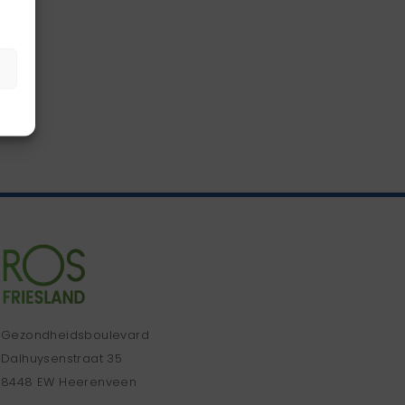
Gezondheidsboulevard
Dalhuysenstraat 35
8448 EW Heerenveen