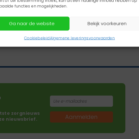
eft of uw toestemming intrekt, kan dit een nadelige invloed hebben op
paalde functies en mogelijkheden.
Ga naar de website
Bekijk voorkeuren
Cookiebeleid
Algemene leveringsvoorwaarden
?
atste zorgnieuws
Aanmelden
nze nieuwsbrief.