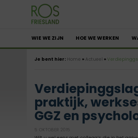
WIE WE ZIJN
HOE WE WERKEN
W
Je bent hier:
Home
»
Actueel
»
Verdiepinggs
Verdiepinggslag
praktijk, werkse
GGZ en psychol
5 OKTOBER 2015
Wilt u wel eens met collega’s die in het gg