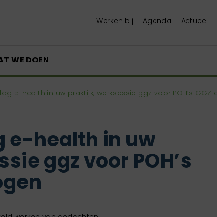
Werken bij
Agenda
Actueel
AT WE DOEN
lag e-health in uw praktijk, werksessie ggz voor POH’s GGZ
 e-health in uw
ssie ggz voor POH’s
ogen
z-veld werken van gedachten