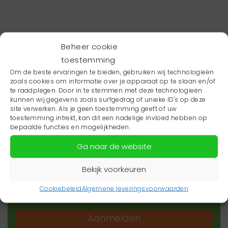
Beheer cookie
toestemming
Om de beste ervaringen te bieden, gebruiken wij technologieën
zoals cookies om informatie over je apparaat op te slaan en/of
te raadplegen. Door in te stemmen met deze technologieën
kunnen wij gegevens zoals surfgedrag of unieke ID's op deze
site verwerken. Als je geen toestemming geeft of uw
toestemming intrekt, kan dit een nadelige invloed hebben op
Wil je niets missen?
bepaalde functies en mogelijkheden.
Ga naar de website
Wil je op de hoogte blijven van het laatste
zorgnieuws in jouw regio? Schrijf je dan in voor
Bekijk voorkeuren
onze nieuwsbrief.
Cookiebeleid
Algemene leveringsvoorwaarden
Aanmelden