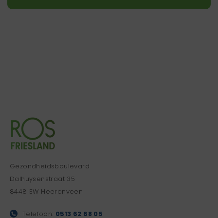
Gezondheidsboulevard
Dalhuysenstraat 35
8448 EW Heerenveen
Telefoon:
0513 62 68 05