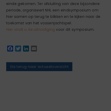
einde gekomen. Ter afsluiting van deze bijzondere
periode, organiseert NHL een eindsymposium om
hier samen op terug te blikken en te kijken naar de
toekomst van het vossenjachtspel.
Hier vindt u de uitnodiging
voor dit symposium.
Facebook
Twitter
LinkedIn
Email
Ga terug naar actueeloverzicht