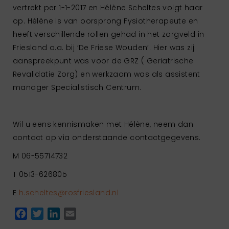
vertrekt per 1-1-2017 en Hélène Scheltes volgt haar
op. Hélène is van oorsprong Fysiotherapeute en
heeft verschillende rollen gehad in het zorgveld in
Friesland o.a. bij ‘De Friese Wouden’. Hier was zij
aanspreekpunt was voor de GRZ ( Geriatrische
Revalidatie Zorg) en werkzaam was als assistent
manager Specialistisch Centrum.
Wil u eens kennismaken met Hélène, neem dan
contact op via onderstaande contactgegevens.
M 06-55714732
T 0513-626805
E
h.scheltes@rosfriesland.nl
Facebook
Twitter
LinkedIn
Email