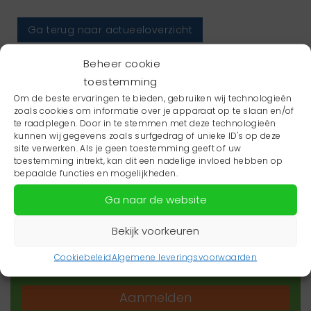
Ga terug naar actueeloverzicht
Beheer cookie
toestemming
Om de beste ervaringen te bieden, gebruiken wij technologieën
zoals cookies om informatie over je apparaat op te slaan en/of
te raadplegen. Door in te stemmen met deze technologieën
kunnen wij gegevens zoals surfgedrag of unieke ID's op deze
site verwerken. Als je geen toestemming geeft of uw
toestemming intrekt, kan dit een nadelige invloed hebben op
Wil je niets missen?
bepaalde functies en mogelijkheden.
Ga naar de website
Wil je op de hoogte blijven van het laatste
zorgnieuws in jouw regio? Schrijf je dan in voor
Bekijk voorkeuren
onze nieuwsbrief.
Cookiebeleid
Algemene leveringsvoorwaarden
Aanmelden