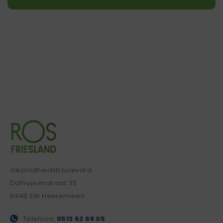
Gezondheidsboulevard
Dalhuysenstraat 35
8448 EW Heerenveen
Telefoon:
0513 62 68 05