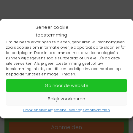
Beheer cookie
toestemming
Om de beste ervaringen te bieden, gebruiken wij technologieën
zoals cookies om informatie over je apparaat op te slaan en/of
te raadplegen. Door in te stemmen met deze technologieën
kunnen wij gegevens zoals surfgedrag of unieke ID's op deze
site verwerken. Als je geen toestemming geeft of uw
toestemming intrekt, kan dit een nadelige invloed hebben op
Wil je niets missen?
bepaalde functies en mogelijkheden.
Ga naar de website
Wil je op de hoogte blijven van het laatste
zorgnieuws in jouw regio? Schrijf je dan in voor
Bekijk voorkeuren
onze nieuwsbrief.
Cookiebeleid
Algemene leveringsvoorwaarden
Aanmelden