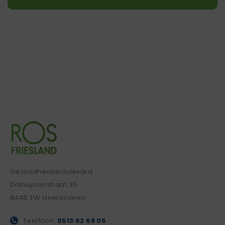
Gezondheidsboulevard
Dalhuysenstraat 35
8448 EW Heerenveen
Telefoon:
0513 62 68 05