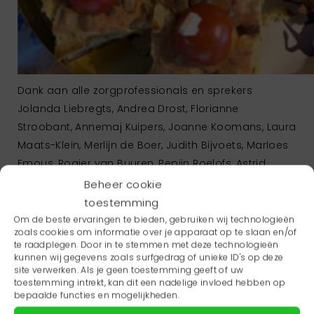
Dank aan alle zorgprofessionals en sprekers
Jolanda Liebregts, Andrea Drost, Florianne
Stroobant, Annemaj Kuipers, Joanne Koomans, Laura
Maats-Klein, Merlijn de Boer, Judith Bijvoets, Marloes
Emous, Rogier van Buuren, Pepijn Roelofs, Astrid
Schoo, Albertine Visbeek en Karlijn Broekhuizen voor
Beheer cookie
jullie aanwezigheid, betrokkenheid en energie.
toestemming
Samen bouwen we verder aan toekomstbestendige,
Om de beste ervaringen te bieden, gebruiken wij technologieën
zoals cookies om informatie over je apparaat op te slaan en/of
integrale geboortezorg!
te raadplegen. Door in te stemmen met deze technologieën
kunnen wij gegevens zoals surfgedrag of unieke ID's op deze
Leuk om te weten: een aftermovie volgt binnenkort!
site verwerken. Als je geen toestemming geeft of uw
toestemming intrekt, kan dit een nadelige invloed hebben op
De organisatie van het symposium was in handen
bepaalde functies en mogelijkheden.
van ROS Friesland in samenwerking met Zorgadvies