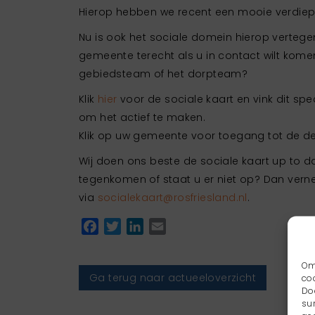
Hierop hebben we recent een mooie verdie
Nu is ook het sociale domein hierop vertege
gemeente terecht als u in contact wilt kome
gebiedsteam of het dorpteam?
Klik
hier
voor de sociale kaart en vink dit sp
om het actief te maken.
Klik op uw gemeente voor toegang tot de det
Wij doen ons beste de sociale kaart up to d
tegenkomen of staat u er niet op? Dan ver
via
socialekaart@rosfriesland.nl
.
Facebook
Twitter
LinkedIn
Email
Om
Ga terug naar actueeloverzicht
co
Do
su