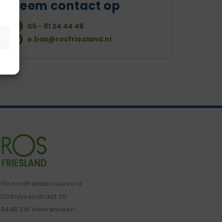
Neem contact op
06 - 81 24 44 48
e.bax@rosfriesland.nl
Gezondheidsboulevard
Dalhuysenstraat 35
8448 EW Heerenveen