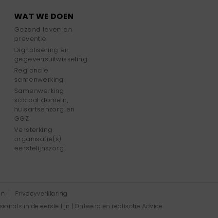
WAT WE DOEN
Gezond leven en
preventie
Digitalisering en
gegevensuitwisseling
Regionale
samenwerking
Samenwerking
sociaal domein,
huisartsenzorg en
GGZ
Versterking
organisatie(s)
eerstelijnszorg
en
Privacyverklaring
onals in de eerste lijn | Ontwerp en realisatie
Advice