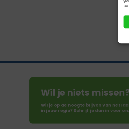
ge
be
Wil je niets missen
Wil je op de hoogte blijven van het la
in jouw regio? Schrijf je dan in voor o