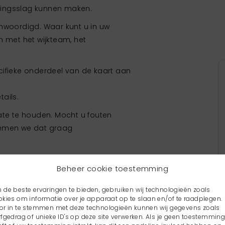
pingsslag kunnen maken.
nwoordigd. Waar kunt u in uw
n met het wijkteam, het
ecifieke onderdeel van de kaart aan
ails.
ate te houden. Mocht u fouten
nemen we dat graag
Beheer cookie toestemming
 de beste ervaringen te bieden, gebruiken wij technologieën zoals
okies om informatie over je apparaat op te slaan en/of te raadplegen.
or in te stemmen met deze technologieën kunnen wij gegevens zoals
rfgedrag of unieke ID's op deze site verwerken. Als je geen toestemmin