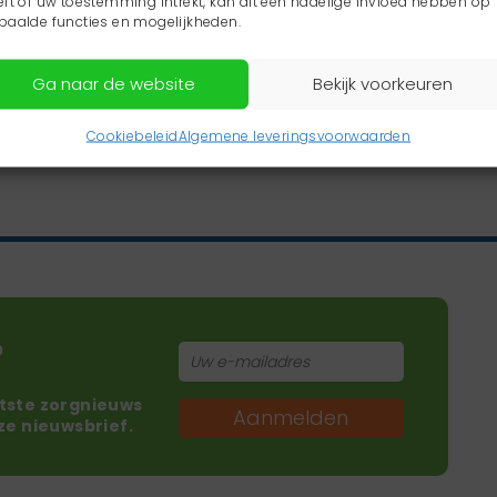
eft of uw toestemming intrekt, kan dit een nadelige invloed hebben op
paalde functies en mogelijkheden.
Ga naar de website
Bekijk voorkeuren
Cookiebeleid
Algemene leveringsvoorwaarden
?
atste zorgnieuws
Aanmelden
nze nieuwsbrief.