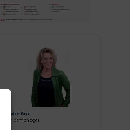
Elvira Bax
Officemanager
g