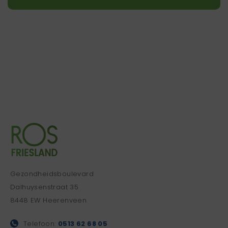
Gezondheidsboulevard
Dalhuysenstraat 35
8448 EW Heerenveen
Telefoon:
0513 62 68 05