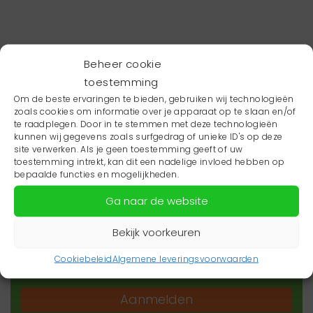
Beheer cookie
toestemming
Om de beste ervaringen te bieden, gebruiken wij technologieën
zoals cookies om informatie over je apparaat op te slaan en/of
te raadplegen. Door in te stemmen met deze technologieën
kunnen wij gegevens zoals surfgedrag of unieke ID's op deze
site verwerken. Als je geen toestemming geeft of uw
toestemming intrekt, kan dit een nadelige invloed hebben op
Wil je niets missen?
bepaalde functies en mogelijkheden.
Ga naar de website
Wil je op de hoogte blijven van het laatste
zorgnieuws in jouw regio? Schrijf je dan in voor
Bekijk voorkeuren
onze nieuwsbrief.
Cookiebeleid
Algemene leveringsvoorwaarden
Aanmelden