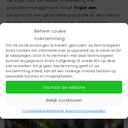
de stap naar de nieuwe ontwikkeling van
populatiemanagement vanuit
Triple Aim
perspectief: een gezondere populatie en een betere
ervaren kwaliteit van zorg tegen minder kosten.
Beheer cookie
Advies over data toepassen?
toestemming
Wil je als groep zorgverleners advies over hoe je
Om de beste ervaringen te bieden, gebruiken wij technologieën
meer data in uw huidige en/of nieuwe project kunt
zoals cookies om informatie over je apparaat op te slaan en/of
toepassen? Neem contact op met
ons
op.
te raadplegen. Door in te stemmen met deze technologieën
kunnen wij gegevens zoals surfgedrag of unieke ID's op deze
site verwerken. Als je geen toestemming geeft of uw
toestemming intrekt, kan dit een nadelige invloed hebben op
Ga terug naar actueeloverzicht
bepaalde functies en mogelijkheden.
Ga naar de website
Bekijk voorkeuren
Cookiebeleid
Algemene leveringsvoorwaarden