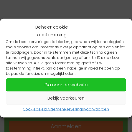
Beheer cookie
toestemming
Om de beste ervaringen te bieden, gebruiken wij technologieën
zoals cookies om informatie over je apparaat op te slaan en/of
te raadplegen. Door in te stemmen met deze technologieën
kunnen wij gegevens zoals surfgedrag of unieke ID's op deze
site verwerken. Als je geen toestemming geeft of uw
toestemming intrekt, kan dit een nadelige invloed hebben op
Wil je niets missen?
bepaalde functies en mogelijkheden.
Ga naar de website
Wil je op de hoogte blijven van het laatste
zorgnieuws in jouw regio? Schrijf je dan in voor
Bekijk voorkeuren
onze nieuwsbrief.
Cookiebeleid
Algemene leveringsvoorwaarden
Aanmelden