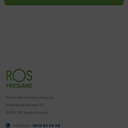
Gezondheidsboulevard
Dalhuysenstraat 35
8448 EW Heerenveen
Telefoon:
0513 62 68 05