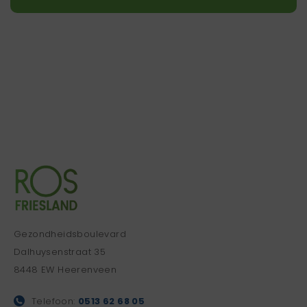
Gezondheidsboulevard
Dalhuysenstraat 35
8448 EW Heerenveen
Telefoon:
0513 62 68 05