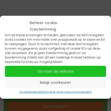
Beheer cookie
toestemming
Om de beste ervaringen te bieden, gebruiken wij technologieën
zoals cookies om informatie over je apparaat op te slaan en/of
te raadplegen. Door in te stemmen met deze technologieën
kunnen wij gegevens zoals surfgedrag of unieke ID's op deze
site verwerken. Als je geen toestemming geeft of uw
toestemming intrekt, kan dit een nadelige invloed hebben op
Wil je niets missen?
bepaalde functies en mogelijkheden.
Ga naar de website
Wil je op de hoogte blijven van het laatste
zorgnieuws in jouw regio? Schrijf je dan in voor
Bekijk voorkeuren
onze nieuwsbrief.
Cookiebeleid
Algemene leveringsvoorwaarden
Aanmelden