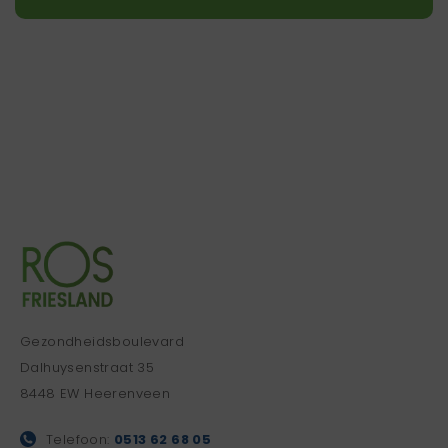
Gezondheidsboulevard
Dalhuysenstraat 35
8448 EW Heerenveen
Telefoon:
0513 62 68 05