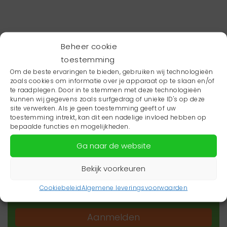
Beheer cookie
toestemming
Om de beste ervaringen te bieden, gebruiken wij technologieën
zoals cookies om informatie over je apparaat op te slaan en/of
te raadplegen. Door in te stemmen met deze technologieën
kunnen wij gegevens zoals surfgedrag of unieke ID's op deze
site verwerken. Als je geen toestemming geeft of uw
toestemming intrekt, kan dit een nadelige invloed hebben op
Wil je niets missen?
bepaalde functies en mogelijkheden.
Ga naar de website
Wil je op de hoogte blijven van het laatste
zorgnieuws in jouw regio? Schrijf je dan in voor
Bekijk voorkeuren
onze nieuwsbrief.
Cookiebeleid
Algemene leveringsvoorwaarden
Aanmelden