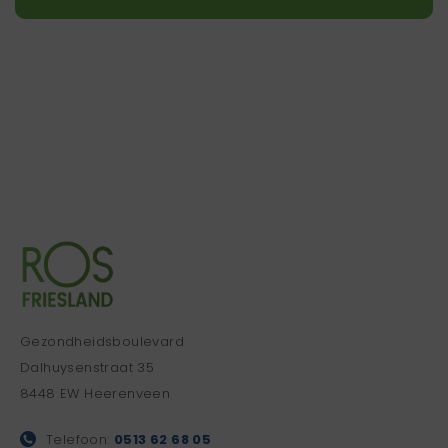
Gezondheidsboulevard
Dalhuysenstraat 35
8448 EW Heerenveen
Telefoon:
0513 62 68 05