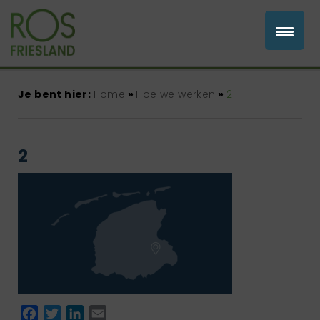
Je bent hier:
Home
»
Hoe we werken
»
2
2
Facebook
Twitter
LinkedIn
Email