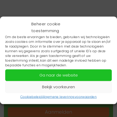
Beheer cookie
toestemming
Om de beste ervaringen te bieden, gebruiken wij technologieën
zoals cookies om informatie over je apparaat op te slaan en/of
te raadplegen. Door in te stemmen met deze technologieën
kunnen wij gegevens zoals surfgedrag of unieke ID's op deze
site verwerken. Als je geen toestemming geeft of uw
toestemming intrekt, kan dit een nadelige invloed hebben op
Wil je niets missen?
bepaalde functies en mogelijkheden.
Ga naar de website
Wil je op de hoogte blijven van het laatste
zorgnieuws in jouw regio? Schrijf je dan in voor
Bekijk voorkeuren
onze nieuwsbrief.
Cookiebeleid
Algemene leveringsvoorwaarden
Aanmelden