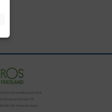
Gezondheidsboulevard
Dalhuysenstraat 35
8448 EW Heerenveen