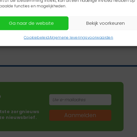
eft of uw toestemming intrekt, kan dit een nadelige invloed hebben op
paalde functies en mogelijkheden.
Ga naar de website
Bekijk voorkeuren
Cookiebeleid
Algemene leveringsvoorwaarden
?
atste zorgnieuws
Aanmelden
nze nieuwsbrief.