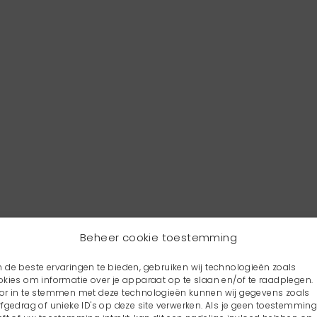
Beheer cookie toestemming
 de beste ervaringen te bieden, gebruiken wij technologieën zoals
okies om informatie over je apparaat op te slaan en/of te raadplegen.
or in te stemmen met deze technologieën kunnen wij gegevens zoals
rfgedrag of unieke ID's op deze site verwerken. Als je geen toestemmin