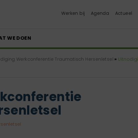
Werken bij
Agenda
Actueel
AT WE DOEN
odiging Werkconferentie Traumatisch Hersenletsel
»
Uitnodig
kconferentie
senletsel
senletsel