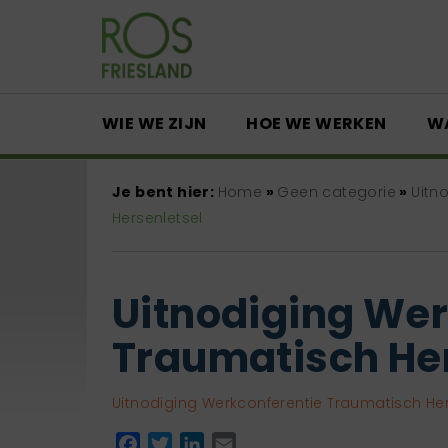
WIE WE ZIJN
HOE WE WERKEN
W
Je bent hier:
Home
»
Geen categorie
»
Uitn
Hersenletsel
Uitnodiging Wer
Traumatisch Her
Uitnodiging Werkconferentie Traumatisch Her
Facebook
Twitter
LinkedIn
Email