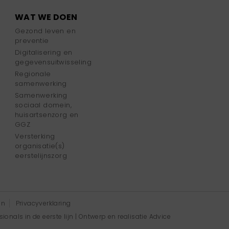
WAT WE DOEN
Gezond leven en
preventie
Digitalisering en
gegevensuitwisseling
Regionale
samenwerking
Samenwerking
sociaal domein,
huisartsenzorg en
GGZ
Versterking
organisatie(s)
eerstelijnszorg
en
Privacyverklaring
onals in de eerste lijn | Ontwerp en realisatie
Advice