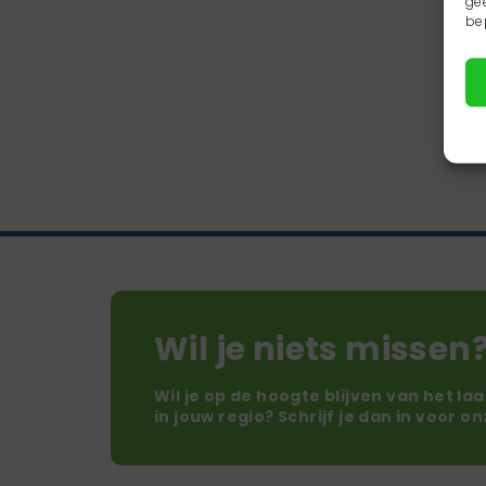
ge
be
Wil je niets missen
Wil je op de hoogte blijven van het la
in jouw regio? Schrijf je dan in voor o