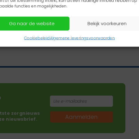
eft of uw toestemming intrekt, kan dit een nadelige invloed hebben op
paalde functies en mogelijkheden.
Ga naar de website
Bekijk voorkeuren
Cookiebeleid
Algemene leveringsvoorwaarden
?
atste zorgnieuws
Aanmelden
nze nieuwsbrief.