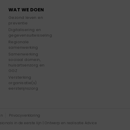
WAT WE DOEN
Gezond leven en
preventie
Digitalisering en
gegevensuitwisseling
Regionale
samenwerking
Samenwerking
sociaal domein,
huisartsenzorg en
GGZ
Versterking
organisatie(s)
eerstelijnszorg
en
Privacyverklaring
onals in de eerste lijn | Ontwerp en realisatie
Advice