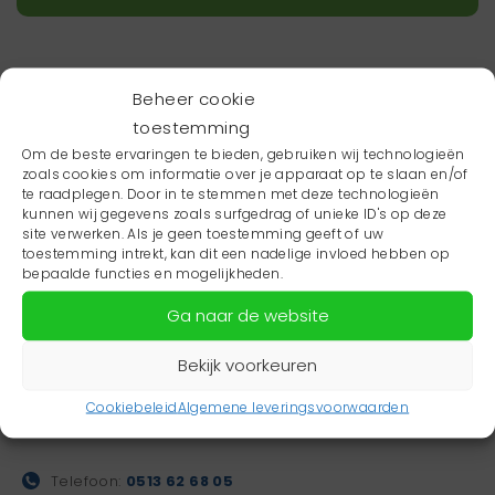
Beheer cookie
toestemming
Om de beste ervaringen te bieden, gebruiken wij technologieën
zoals cookies om informatie over je apparaat op te slaan en/of
te raadplegen. Door in te stemmen met deze technologieën
kunnen wij gegevens zoals surfgedrag of unieke ID's op deze
site verwerken. Als je geen toestemming geeft of uw
toestemming intrekt, kan dit een nadelige invloed hebben op
bepaalde functies en mogelijkheden.
Ga naar de website
Bekijk voorkeuren
Gezondheidsboulevard
Dalhuysenstraat 35
Cookiebeleid
Algemene leveringsvoorwaarden
8448 EW Heerenveen
Telefoon:
0513 62 68 05